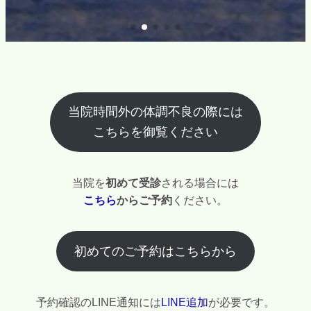
当院時間外の体調不良の際には
こちらを御覧ください
当院を
初めて受診
される場合には
こちら
からご予約
ください。
初めてのご予約はこちらから
予約確認のLINE通知には
LINE追加
が必要です。